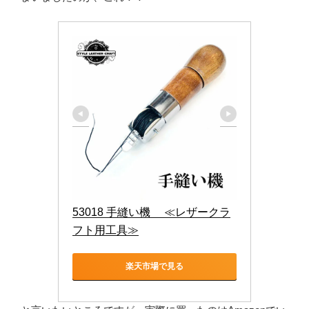
53018 手縫い機　 ≪レザークラ
フト用工具≫
楽天市場で見る