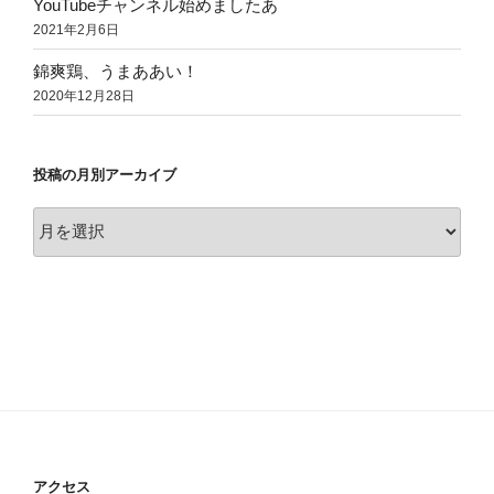
YouTubeチャンネル始めましたあ
2021年2月6日
錦爽鶏、うまああい！
2020年12月28日
投稿の月別アーカイブ
投
稿
の
月
別
ア
ー
カ
イ
ブ
アクセス