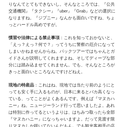
りなんてとてもできないし。そんなところでは、『公共
交通機関』『タクシー』『uber』『Grab』などの選択に
なりますね。『ジプニー』なんかも面白いですね、ちょ
っとハードル高めですが。
慣習や法律による禁止事項
：これを知っておかないと、
「えっ？えっ？何で？」ってうちに警察の厄介になって
しまいかねませんからね。パックツアーではちゃんとガ
イドさんが説明してくれますよね。そしてディープな部
分には踏み込ませてくれません。でも、そんなところが
きっと面白いところなんですけどねえ。
現地の特産品
：これはね、現地では当たり前のようにと
っても安く手に入るものが、日本に来るとバカ高くなっ
ている、ってことがよくあるんです。例えば『マヌカハ
ニー』ね。ニュージーランド行って思いましたよ。あれ
は特別に作ってるというよりは、はちみつ取ったら全部
『マヌカハニー』になっちゃいますよ。だって見渡す限
りマヌカしか咲いてないんだもん。でも観光客相手の店