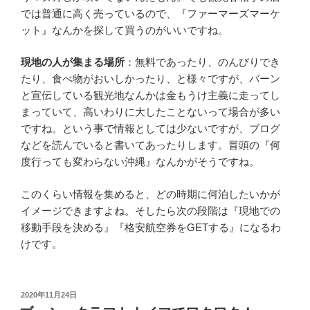
では普通に高く売っているので、『ファーマーズマーケ
ット』なんかを探して買うのがいいですね。
現地の人が集まる場所
：無料であったり、のんびりでき
たり、食べ物がおいしかったり、と様々ですが、バーン
と宣伝している観光地なんかは金もうけ主義に走ってし
まっていて、高いわりに大したことないって場合が多い
ですね。という事で情報としては少ないですが、ブログ
などを読んでいると書いてあったりします。冒頭の『何
度行っても変わらない沖縄』なんかがそうですね。
このくらい情報を集めると、どの時期に何泊したいかが
イメージできますよね。そしたら次の段階は『現地での
移動手段を決める』『格安航空券をGETする』になるわ
けです。
投
2020年11月24日
稿