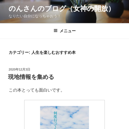
コ
のんさんのブログ（女神の開放）
ン
なりたい自分になっちゃおう！
テ
ン
ツ
メニュー
へ
ス
キ
カテゴリー:
人生を楽しむおすすめ本
ッ
プ
投
2020年12月3日
稿
現地情報を集める
日:
この本とっても面白いです。