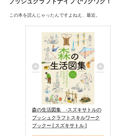
ブッシュクラフトナイフでワクワク！
日:
この本を読んじゃったんですよねえ、最近。
森の生活図集　-スズキサトルの
ブッシュクラフトスキルワーク
ブックー [ スズキサトル ]